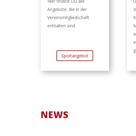
Hier findest Du alle
Ü
Angebote, die in der
z
Vereinsmitgliedschaft
K
enthalten sind.
M
a
v
g
Sportangebot
NEWS