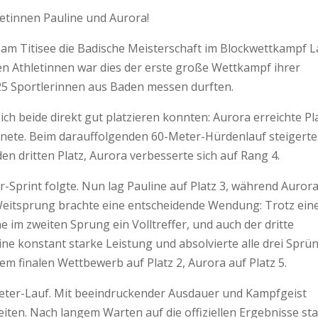
etinnen Pauline und Aurora!
t am Titisee die Badische Meisterschaft im Blockwettkampf L
den Athletinnen war dies der erste große Wettkampf ihrer
n 25 Sportlerinnen aus Baden messen durften.
ich beide direkt gut platzieren konnten: Aurora erreichte Pl
rdnete. Beim darauffolgenden 60-Meter-Hürdenlauf steigert
den dritten Platz, Aurora verbesserte sich auf Rang 4.
-Sprint folgte. Nun lag Pauline auf Platz 3, während Auror
 Weitsprung brachte eine entscheidende Wendung: Trotz ein
 im zweiten Sprung ein Volltreffer, und auch der dritte
ine konstant starke Leistung und absolvierte alle drei Sprü
em finalen Wettbewerb auf Platz 2, Aurora auf Platz 5.
ter-Lauf. Mit beeindruckender Ausdauer und Kampfgeist
eiten. Nach langem Warten auf die offiziellen Ergebnisse st