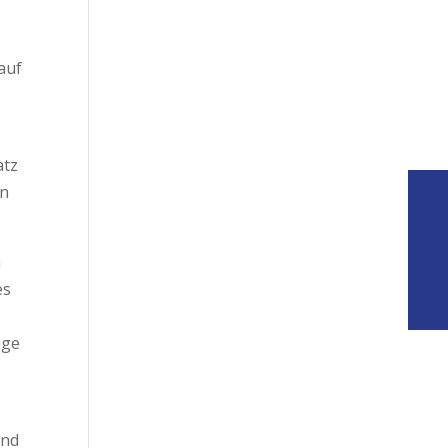
auf
atz
en
a
es
nge
and