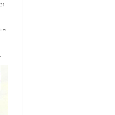
121
itet
n
g