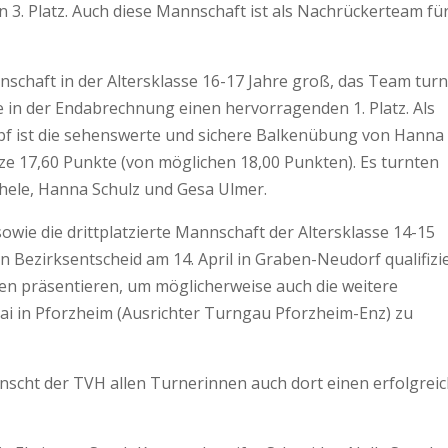
3. Platz. Auch diese Mannschaft ist als Nachrückerteam fü
schaft in der Altersklasse 16-17 Jahre groß, das Team turn
in der Endabrechnung einen hervorragenden 1. Platz. Als
pf ist die sehenswerte und sichere Balkenübung von Hanna
lze 17,60 Punkte (von möglichen 18,00 Punkten). Es turnten
chele, Hanna Schulz und Gesa Ulmer.
wie die drittplatzierte Mannschaft der Altersklasse 14-15
 Bezirksentscheid am 14. April in Graben-Neudorf qualifizi
n präsentieren, um möglicherweise auch die weitere
 Mai in Pforzheim (Ausrichter Turngau Pforzheim-Enz) zu
scht der TVH allen Turnerinnen auch dort einen erfolgrei