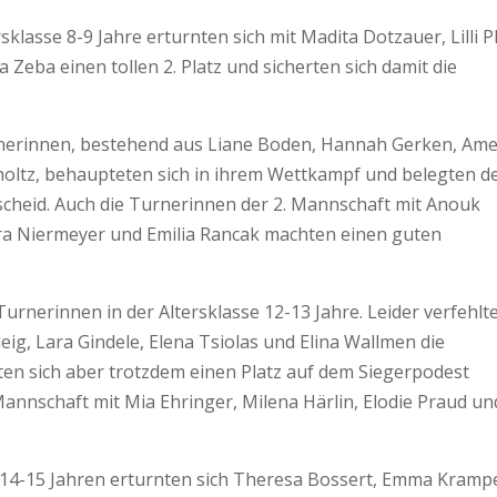
klasse 8-9 Jahre erturnten sich mit Madita Dotzauer, Lilli Pl
Zeba einen tollen 2. Platz und sicherten sich damit die
rnerinnen, bestehend aus Liane Boden, Hannah Gerken, Ame
ltz, behaupteten sich in ihrem Wettkampf und belegten de
tscheid. Auch die Turnerinnen der 2. Mannschaft mit Anouk
ara Niermeyer und Emilia Rancak machten einen guten
rnerinnen in der Altersklasse 12-13 Jahre. Leider verfehlte
eig, Lara Gindele, Elena Tsiolas und Elina Wallmen die
ten sich aber trotzdem einen Platz auf dem Siegerpodest
 Mannschaft mit Mia Ehringer, Milena Härlin, Elodie Praud un
n 14-15 Jahren erturnten sich Theresa Bossert, Emma Kramp